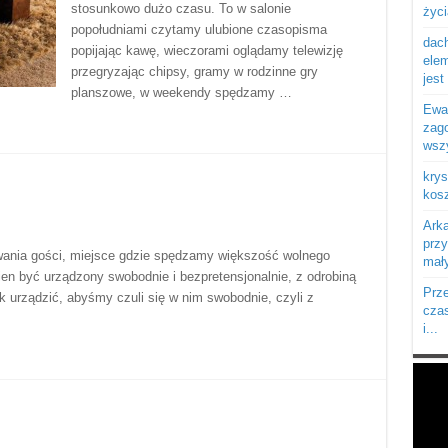
stosunkowo dużo czasu. To w salonie
życi
popołudniami czytamy ulubione czasopisma
dach
popijając kawę, wieczorami oglądamy telewizję
elem
przegryzając chipsy, gramy w rodzinne gry
jest 
planszowe, w weekendy spędzamy …
Ewa:
zago
wszy
krys
kosz
Arka
prz
ania gości, miejsce gdzie spędzamy większość wolnego
mały
ien być urządzony swobodnie i bezpretensjonalnie, z odrobiną
Prze
k urządzić, abyśmy czuli się w nim swobodnie, czyli z
czas
i...