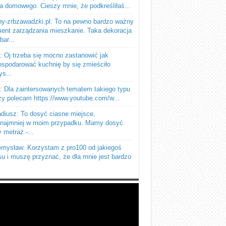
a domowego. Cieszy mnie, że podkreśliłaś...
y-zrbzawadzki.pl: To na pewno bardzo ważny
ent zarządzania mieszkanie. Taka dekoracja
bar...
 Oj trzeba się mocno zastanowić jak
spodarować kuchnię by się zmieściło
s...
: Dla zaintersowanych tematem takiego typu
y polecam https://www.youtube.com/w...
diusz: To dosyć ciasne miejsce,
ynajmniej w moim przypadku. Mamy dosyć
 metraż -...
mysław: Korzystam z pro100 od jakiegoś
u i muszę przyznać, że dla mnie jest bardzo