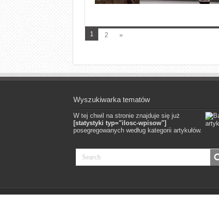
1
2
»
Wyszukiwarka tematów
W tej chwil na stronie znajduje się już
[statystyki typ="ilosc-wpisow"]
posegregowanych według kategorii artykułów.
© Copyright 2012, All Rights Reserved