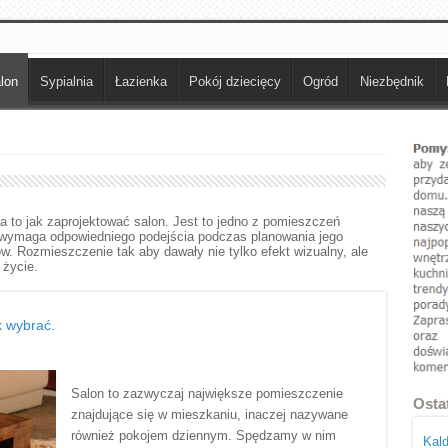
lon
Sypialnia
Łazienka
Pokój dziecięcy
Ogród
Niezbędnik
a to jak zaprojektować salon. Jest to jedno z pomieszczeń
 wymaga odpowiedniego podejścia podczas planowania jego
w. Rozmieszczenie tak aby dawały nie tylko efekt wizualny, ale
 życie.
k wybrać.
Salon to zazwyczaj największe pomieszczenie
Osta
znajdujące się w mieszkaniu, inaczej nazywane
również pokojem dziennym. Spędzamy w nim
Kald