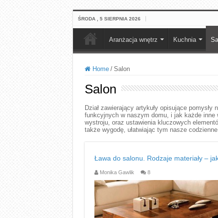
ŚRODA , 5 SIERPNIA 2026
Aranżacja wnętrz
Kuchnia
Sa
Home
/
Salon
Salon
Dział zawierający artykuły opisujące pomysły n
funkcyjnych w naszym domu, i jak każde inne
wystroju, oraz ustawienia kluczowych elementó
także wygodę, ułatwiając tym nasze codzienne
Ława do salonu. Rodzaje materiały – ja
Monika Gawlik
8