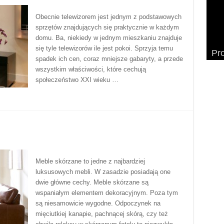
Obecnie telewizorem jest jednym z podstawowych
sprzętów znajdujących się praktycznie w każdym
domu. Ba, niekiedy w jednym mieszkaniu znajduje
Pr
Mał
Ja
się tyle telewizorów ile jest pokoi. Sprzyja temu
Pro
– 
Ty
pom
ku
spadek ich cen, coraz mniejsze gabaryty, a przede
wszystkim właściwości, które cechują
społeczeństwo XXI wieku …
Meble skórzane to jedne z najbardziej
luksusowych mebli. W zasadzie posiadają one
dwie główne cechy. Meble skórzane są
wspaniałym elementem dekoracyjnym. Poza tym
są niesamowicie wygodne. Odpoczynek na
mięciutkiej kanapie, pachnącej skórą, czy też