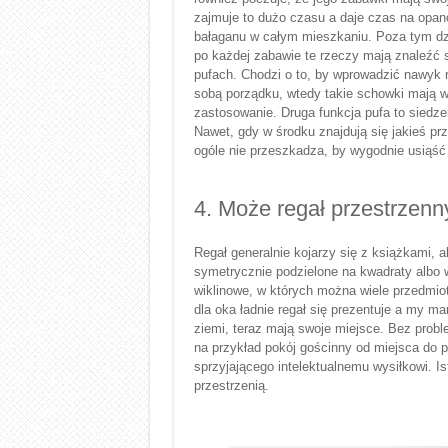
zajmuje to dużo czasu a daje czas na opa
bałaganu w całym mieszkaniu. Poza tym dz
po każdej zabawie te rzeczy mają znaleźć s
pufach. Chodzi o to, by wprowadzić nawyk r
sobą porządku, wtedy takie schowki mają 
zastosowanie. Druga funkcja pufa to siedz
Nawet, gdy w środku znajdują się jakieś pr
ogóle nie przeszkadza, by wygodnie usiąść
4. Może regał przestrzenn
Regał generalnie kojarzy się z książkami, 
symetrycznie podzielone na kwadraty albo 
wiklinowe, w których można wiele przedmio
dla oka ładnie regał się prezentuje a my ma
ziemi, teraz mają swoje miejsce. Bez prob
na przykład pokój gościnny od miejsca do p
sprzyjającego intelektualnemu wysiłkowi. I
przestrzenią.