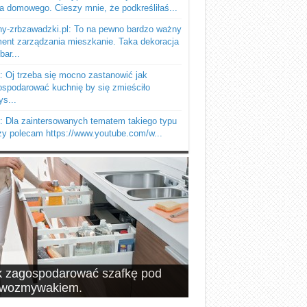
a domowego. Cieszy mnie, że podkreśliłaś...
y-zrbzawadzki.pl: To na pewno bardzo ważny
ent zarządzania mieszkanie. Taka dekoracja
bar...
 Oj trzeba się mocno zastanowić jak
spodarować kuchnię by się zmieściło
s...
: Dla zaintersowanych tematem takiego typu
y polecam https://www.youtube.com/w...
k zagospodarować szafkę pod
pomysłów na schowki, czyli
ewozmywakiem.
brze wykorzystana przestrzeń