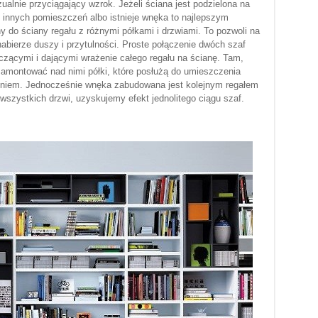
ualnie przyciągający wzrok. Jeżeli ściana jest podzielona na
do innych pomieszczeń albo istnieje wnęka to najlepszym
y do ściany regału z różnymi półkami i drzwiami. To pozwoli na
abierze duszy i przytulności. Proste połączenie dwóch szaf
czącymi i dającymi wrażenie całego regału na ścianę. Tam,
zamontować nad nimi półki, które posłużą do umieszczenia
eniem. Jednocześnie wnęka zabudowana jest kolejnym regałem
szystkich drzwi, uzyskujemy efekt jednolitego ciągu szaf.