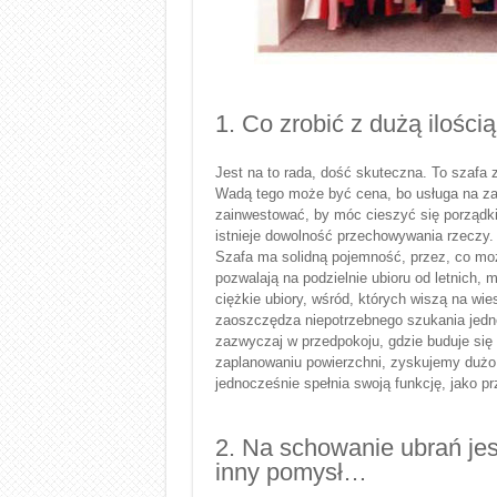
1. Co zrobić z dużą ilości
Jest na to rada, dość skuteczna. To szafa
Wadą tego może być cena, bo usługa na zamó
zainwestować, by móc cieszyć się porządkie
istnieje dowolność przechowywania rzeczy. 
Szafa ma solidną pojemność, przez, co moż
pozwalają na podzielnie ubioru od letnich, 
ciężkie ubiory, wśród, których wiszą na wi
zaoszczędza niepotrzebnego szukania jedne
zazwyczaj w przedpokoju, gdzie buduje si
zaplanowaniu powierzchni, zyskujemy dużo 
jednocześnie spełnia swoją funkcję, jako p
2. Na schowanie ubrań jes
inny pomysł…