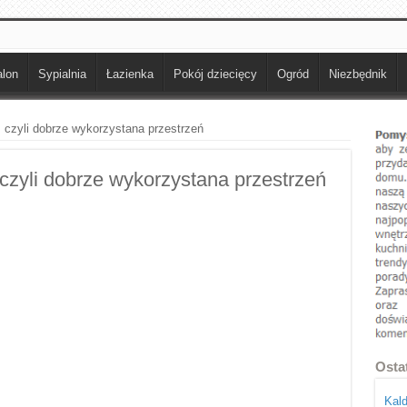
lon
Sypialnia
Łazienka
Pokój dziecięcy
Ogród
Niezbędnik
 czyli dobrze wykorzystana przestrzeń
czyli dobrze wykorzystana przestrzeń
Osta
Kald