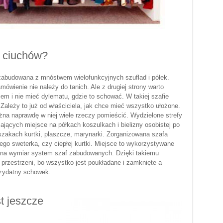
ą ciuchów?
 zabudowana z mnóstwem wielofunkcyjnych szuflad i półek.
wienie nie należy do tanich. Ale z drugiej strony warto
m i nie mieć dylematu, gdzie to schować. W takiej szafie
Zależy to już od właściciela, jak chce mieć wszystko ułożone.
na naprawdę w niej wiele rzeczy pomieścić. Wydzielone strefy
mających miejsce na półkach koszulkach i bielizny osobistej po
eszakach kurtki, płaszcze, marynarki. Zorganizowana szafa
go sweterka, czy ciepłej kurtki. Miejsce to wykorzystywane
ę na wymiar system szaf zabudowanych. Dzięki takiemu
przestrzeni, bo wszystko jest poukładane i zamknięte a
rzydatny schowek.
t jeszcze