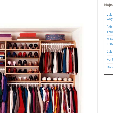
Najn
Jak 
wnęt
Jak
zle
Mity
cen
Jak 
Funk
Dobr