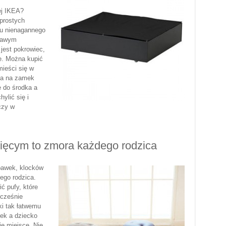
wej IKEA?
prostych
iu nienagannego
kawym
jest pokrowiec,
e. Można kupić
mieści się w
oła na zamek
ę do środka a
ylić się i
czy w
cięcym to zmora każdego rodzica
bawek, klocków
nego rodzica.
ć pufy, które
cześnie
ki tak łatwemu
ek a dziecko
e miejsce. Nie