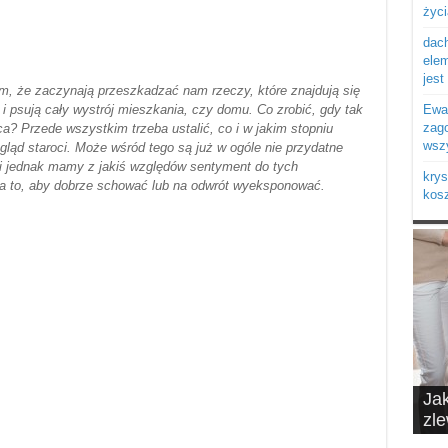
życi
dach
elem
jest 
, że zaczynają przeszkadzać nam rzeczy, które znajdują się
 i psują cały wystrój mieszkania, czy domu. Co zrobić, gdy tak
Ewa:
zago
ca? Przede wszystkim trzeba ustalić, co i w jakim stopniu
wszy
ląd staroci. Może wśród tego są już w ogóle nie przydatne
li jednak mamy z jakiś względów sentyment do tych
krys
a to, aby dobrze schować lub na odwrót wyeksponować.
kosz
Ja
10 
zl
do