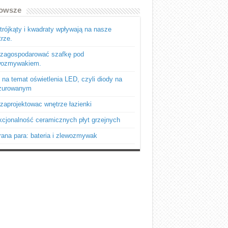
owsze
trójkąty i kwadraty wpływają na nasze
rze.
 zagospodarować szafkę pod
wozmywakiem.
 na temat oświetlenia LED, czyli diody na
zurowanym
zaprojektowac wnętrze łazienki
cjonalność ceramicznych płyt grzejnych
ana para: bateria i zlewozmywak