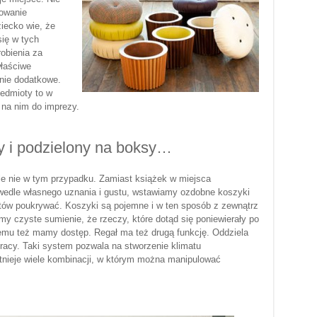
nowanie
iecko wie, że
ię w tych
obienia za
właściwe
enie dodatkowe.
zedmioty to w
 na nim do imprezy.
y i podzielony na boksy…
ale nie w tym przypadku. Zamiast książek w miejsca
wedle własnego uznania i gustu, wstawiamy ozdobne koszyki
tów poukrywać. Koszyki są pojemne i w ten sposób z zewnątrz
my czyste sumienie, że rzeczy, które dotąd się poniewierały po
lemu też mamy dostęp. Regał ma też drugą funkcję. Oddziela
racy. Taki system pozwala na stworzenie klimatu
stnieje wiele kombinacji, w którym można manipulować