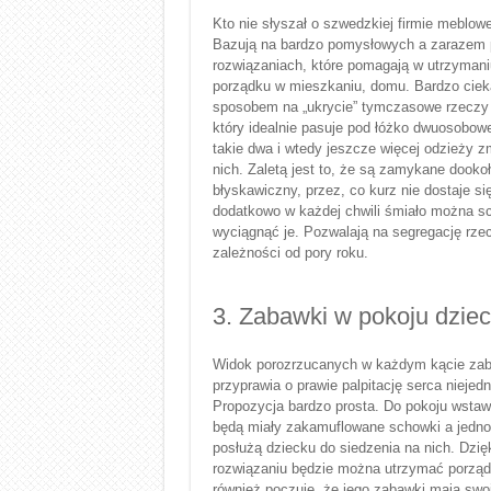
Kto nie słyszał o szwedzkiej firmie meblo
Bazują na bardzo pomysłowych a zarazem 
rozwiązaniach, które pomagają w utrzyman
porządku w mieszkaniu, domu. Bardzo cie
sposobem na „ukrycie” tymczasowe rzeczy 
który idealnie pasuje pod łóżko dwuosobow
takie dwa i wtedy jeszcze więcej odzieży z
nich. Zaletą jest to, że są zamykane dook
błyskawiczny, przez, co kurz nie dostaje si
dodatkowo w każdej chwili śmiało można sch
wyciągnąć je. Pozwalają na segregację rze
zależności od pory roku.
3. Zabawki w pokoju dzie
Widok porozrzucanych w każdym kącie za
przyprawia o prawie palpitację serca niejed
Propozycja bardzo prosta. Do pokoju wstawi
będą miały zakamuflowane schowki a jedno
posłużą dziecku do siedzenia na nich. Dzię
rozwiązaniu będzie można utrzymać porząd
również poczuje, że jego zabawki mają swoj