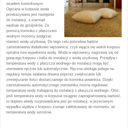
wsadem kominkowym.
Ogrzana w korpusie woda
przekazywana jest następnie
do instalacji, a stamtąd
wędruje do grzejników. Za
pomocą kominka z płaszczem
wodnym możemy podgrzać
również wodę użytkową. Do tego celu potrzebna będzie
zainstalowana dodatkowo wężownica, czyli wijąca się wokół korpusu
spiralna rura wypełniona wodą. Woda w wężownicy nagrzewa się od
gorącego korpusu i trafia do instalacji z wodą użytkową. Przepływ i
temperatura wody z płaszcza wodnego do instalacji mogą być
sterowane ręcznie lub automatycznie. Ręczna obsługa polega na
regulacji tempa spalania drewna poprzez zwiększanie lub
zmniejszanie ilości dostarczanego do kominka powietrza. Dzięki
zainstalowaniu automatycznego sterownika można regulować
temperaturę wody trafiającej do instalacji z płaszcza wodnego. Otóż,
jeśli temperatura wody w korpusie osiągnie zaprogramowaną wartość,
to dopiero wtedy rozprowadzana jest po instalacji, w przeciwnym
wypadku wypływ z korpusu zostaje zablokowany do momentu, aż
temperatura wody wzrośnie.