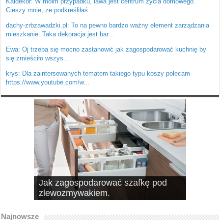
Kaldekor: W moim przypadku, ława jest centrum życia domowego.
Cieszy mnie, że podkreśliłaś...
dachy-zrbzawadzki.pl: To na pewno bardzo ważny element zarządzania
mieszkanie. Taka dekoracja jest bar...
Ewa: Oj trzeba się mocno zastanowić jak zagospodarować kuchnię by
się zmieściło wszys...
krys: Dla zaintersowanych tematem takiego typu koszy polecam
https://www.youtube.com/w...
Jak zagospodarować szafkę pod
10 pomysłów na schowki, czyli
zlewozmywakiem.
dobrze wykorzystana przestrzeń
Najnowsze