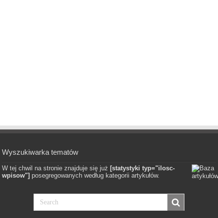
Wyszukiwarka tematów
W tej chwil na stronie znajduje się już
[statystyki typ="ilosc-
wpisow"]
posegregowanych według kategorii artykułów.