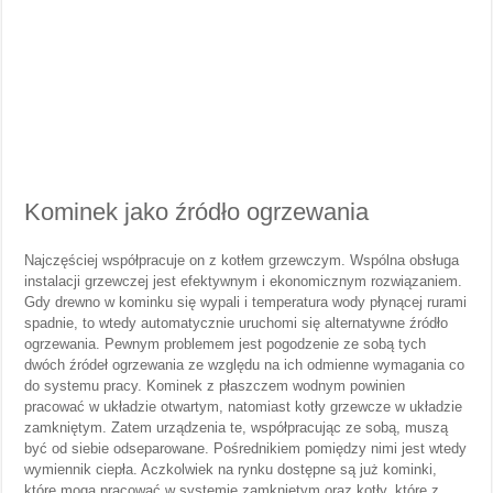
Kominek jako źródło ogrzewania
Najczęściej współpracuje on z kotłem grzewczym. Wspólna obsługa
instalacji grzewczej jest efektywnym i ekonomicznym rozwiązaniem.
Gdy drewno w kominku się wypali i temperatura wody płynącej rurami
spadnie, to wtedy automatycznie uruchomi się alternatywne źródło
ogrzewania. Pewnym problemem jest pogodzenie ze sobą tych
dwóch źródeł ogrzewania ze względu na ich odmienne wymagania co
do systemu pracy. Kominek z płaszczem wodnym powinien
pracować w układzie otwartym, natomiast kotły grzewcze w układzie
zamkniętym. Zatem urządzenia te, współpracując ze sobą, muszą
być od siebie odseparowane. Pośrednikiem pomiędzy nimi jest wtedy
wymiennik ciepła. Aczkolwiek na rynku dostępne są już kominki,
które mogą pracować w systemie zamkniętym oraz kotły, które z