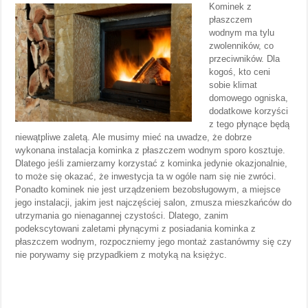
Kominek z
płaszczem
wodnym ma tylu
zwolenników, co
przeciwników. Dla
kogoś, kto ceni
sobie klimat
domowego ogniska,
dodatkowe korzyści
z tego płynące będą
niewątpliwe zaletą. Ale musimy mieć na uwadze, że dobrze
wykonana instalacja kominka z płaszczem wodnym sporo kosztuje.
Dlatego jeśli zamierzamy korzystać z kominka jedynie okazjonalnie,
to może się okazać, że inwestycja ta w ogóle nam się nie zwróci.
Ponadto kominek nie jest urządzeniem bezobsługowym, a miejsce
jego instalacji, jakim jest najczęściej salon, zmusza mieszkańców do
utrzymania go nienagannej czystości. Dlatego, zanim
podekscytowani zaletami płynącymi z posiadania kominka z
płaszczem wodnym, rozpoczniemy jego montaż zastanówmy się czy
nie porywamy się przypadkiem z motyką na księżyc.