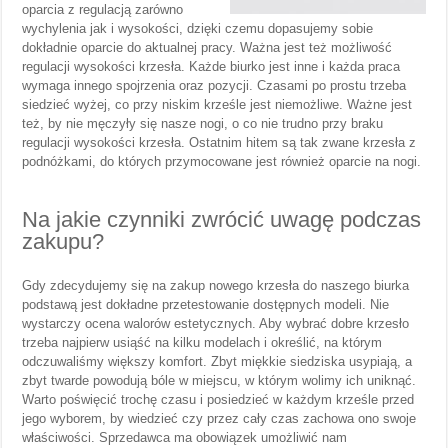
oparcia z regulacją zarówno
wychylenia jak i wysokości, dzięki czemu dopasujemy sobie
dokładnie oparcie do aktualnej pracy. Ważna jest też możliwość
regulacji wysokości krzesła. Każde biurko jest inne i każda praca
wymaga innego spojrzenia oraz pozycji. Czasami po prostu trzeba
siedzieć wyżej, co przy niskim krześle jest niemożliwe. Ważne jest
też, by nie męczyły się nasze nogi, o co nie trudno przy braku
regulacji wysokości krzesła. Ostatnim hitem są tak zwane krzesła z
podnóżkami, do których przymocowane jest również oparcie na nogi.
Na jakie czynniki zwrócić uwagę podczas
zakupu?
Gdy zdecydujemy się na zakup nowego krzesła do naszego biurka
podstawą jest dokładne przetestowanie dostępnych modeli. Nie
wystarczy ocena walorów estetycznych. Aby wybrać dobre krzesło
trzeba najpierw usiąść na kilku modelach i określić, na którym
odczuwaliśmy większy komfort. Zbyt miękkie siedziska usypiają, a
zbyt twarde powodują bóle w miejscu, w którym wolimy ich uniknąć.
Warto poświęcić trochę czasu i posiedzieć w każdym krześle przed
jego wyborem, by wiedzieć czy przez cały czas zachowa ono swoje
właściwości. Sprzedawca ma obowiązek umożliwić nam