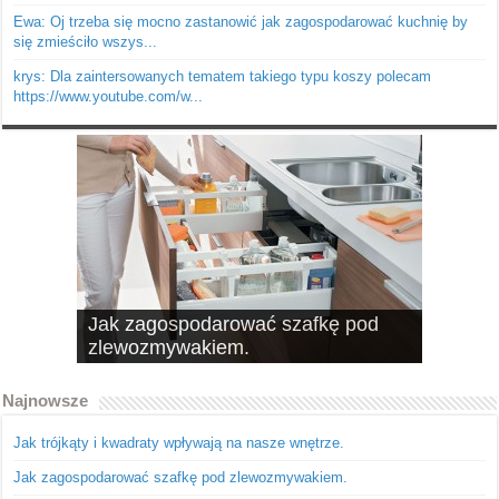
Ewa: Oj trzeba się mocno zastanowić jak zagospodarować kuchnię by
się zmieściło wszys...
krys: Dla zaintersowanych tematem takiego typu koszy polecam
https://www.youtube.com/w...
Jak zagospodarować szafkę pod
10 pomysłów na schowki, czyli
zlewozmywakiem.
dobrze wykorzystana przestrzeń
Najnowsze
Jak trójkąty i kwadraty wpływają na nasze wnętrze.
Jak zagospodarować szafkę pod zlewozmywakiem.