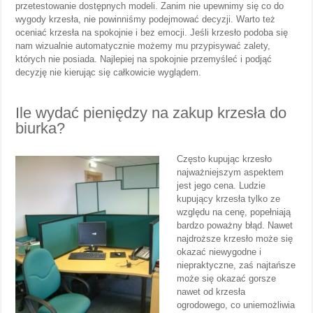
przetestowanie dostępnych modeli. Zanim nie upewnimy się co do
wygody krzesła, nie powinniśmy podejmować decyzji. Warto też
oceniać krzesła na spokojnie i bez emocji. Jeśli krzesło podoba się
nam wizualnie automatycznie możemy mu przypisywać zalety,
których nie posiada. Najlepiej na spokojnie przemyśleć i podjąć
decyzję nie kierując się całkowicie wyglądem.
Ile wydać pieniędzy na zakup krzesła do
biurka?
Często kup
ując krzesło
najważniejszym aspektem
jest jego cena. Ludzie
kupujący krzesła tylko ze
względu na cenę, popełniają
bardzo poważny błąd. Nawet
najdroższe krzesło może się
okazać niewygodne i
niepraktyczne, zaś najtańsze
może się okazać gorsze
nawet od krzesła
ogrodowego, co uniemożliwia