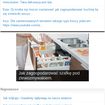
mieszkanie. Taka dekoracja jest bar...
Ewa: Oj trzeba się mocno zastanowić jak zagospodarować kuchnię by
się zmieściło wszys...
krys: Dla zaintersowanych tematem takiego typu koszy polecam
https://www.youtube.com/w...
Jak zagospodarować szafkę pod
10 pomysłów na schowki, czyli
zlewozmywakiem.
dobrze wykorzystana przestrzeń
Najnowsze
Jak trójkąty i kwadraty wpływają na nasze wnętrze.