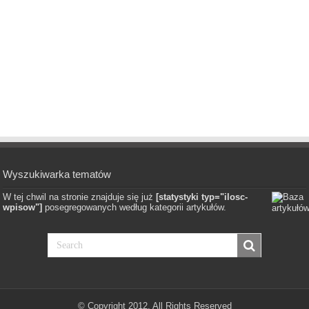
Wyszukiwarka tematów
W tej chwil na stronie znajduje się już
[statystyki typ="ilosc-
wpisow"]
posegregowanych według kategorii artykułów.
© Copyright 2012, All Rights Reserved