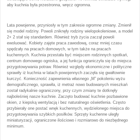
aby kuchnia była przestronna, wręcz ogromna.
Lata powojenne, przyniosły w tym zakresie ogromne zmiany. Zmienił
się model rodziny. Powoli zniknęły rodziny wielopokoleniowe, a model
2+ 2 stał się standardem. Również tryb życia zaczął powoli
ewoluować. Kobiety zajęte praca zawodową, coraz mniej czasu
spędzały na pracach domowych, w tym także na pracach
kuchennych. Kuchnia przestała być miejscem rodzinnych spotkań,
centrum domowego ogniska, a jej funkcja ograniczyła się do miejsca
przygotowywania potraw. Również względy ekonomiczne i polityczne
sprawiły iż kuchnia w latach powojennych zaczęła się gwałtownie
kurczyć. Konieczność zapewnienia własnego „M” pokoleniu wyżu
demograficznego, sprawiła, iż metraż nowo budowanych mieszkań
został radykalnie ograniczony, przy czym zmiany te dotknęły
najboleśniej nasze kuchnie. Zaczęto budować kuchnie pozbawione
okien, z kiepską wentylacją i bez naturalnego oświetlenia. Często
przybierały one postać wnęk kuchennych, wydzielonego miejsca do
przygotowywania szybkich posiłków. Sprzęty kuchenne uległy
miniaturyzacji, ograniczone ilościowo i rozmiarowo do niezbędnego
minimum.