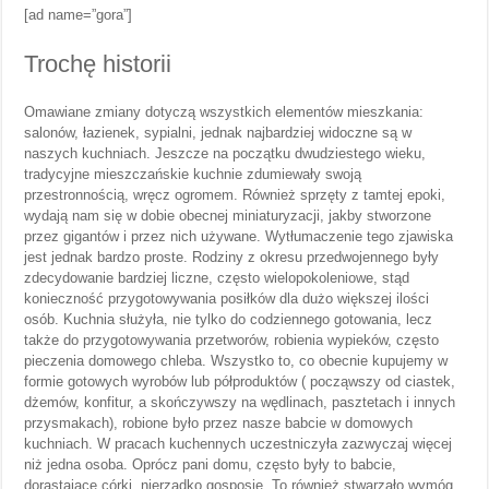
[ad name=”gora”]
Trochę historii
Omawiane zmiany dotyczą wszystkich elementów mieszkania:
salonów, łazienek, sypialni, jednak najbardziej widoczne są w
naszych kuchniach. Jeszcze na początku dwudziestego wieku,
tradycyjne mieszczańskie kuchnie zdumiewały swoją
przestronnością, wręcz ogromem. Również sprzęty z tamtej epoki,
wydają nam się w dobie obecnej miniaturyzacji, jakby stworzone
przez gigantów i przez nich używane. Wytłumaczenie tego zjawiska
jest jednak bardzo proste. Rodziny z okresu przedwojennego były
zdecydowanie bardziej liczne, często wielopokoleniowe, stąd
konieczność przygotowywania posiłków dla dużo większej ilości
osób. Kuchnia służyła, nie tylko do codziennego gotowania, lecz
także do przygotowywania przetworów, robienia wypieków, często
pieczenia domowego chleba. Wszystko to, co obecnie kupujemy w
formie gotowych wyrobów lub półproduktów ( począwszy od ciastek,
dżemów, konfitur, a skończywszy na wędlinach, pasztetach i innych
przysmakach), robione było przez nasze babcie w domowych
kuchniach. W pracach kuchennych uczestniczyła zazwyczaj więcej
niż jedna osoba. Oprócz pani domu, często były to babcie,
dorastające córki, nierzadko gosposie. To również stwarzało wymóg,