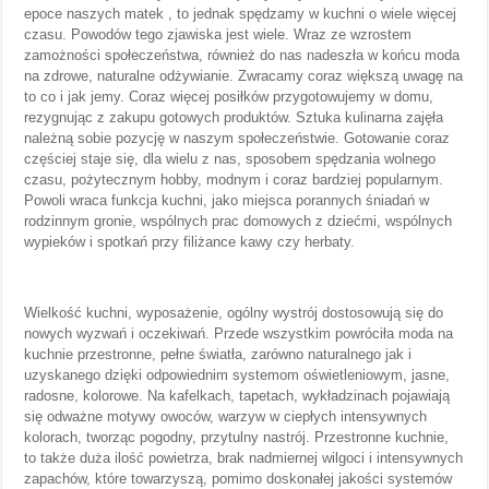
epoce naszych matek , to jednak spędzamy w kuchni o wiele więcej
czasu. Powodów tego zjawiska jest wiele. Wraz ze wzrostem
zamożności społeczeństwa, również do nas nadeszła w końcu moda
na zdrowe, naturalne odżywianie. Zwracamy coraz większą uwagę na
to co i jak jemy. Coraz więcej posiłków przygotowujemy w domu,
rezygnując z zakupu gotowych produktów. Sztuka kulinarna zajęła
należną sobie pozycję w naszym społeczeństwie. Gotowanie coraz
częściej staje się, dla wielu z nas, sposobem spędzania wolnego
czasu, pożytecznym hobby, modnym i coraz bardziej popularnym.
Powoli wraca funkcja kuchni, jako miejsca porannych śniadań w
rodzinnym gronie, wspólnych prac domowych z dziećmi, wspólnych
wypieków i spotkań przy filiżance kawy czy herbaty.
Wielkość kuchni, wyposażenie, ogólny wystrój dostosowują się do
nowych wyzwań i oczekiwań. Przede wszystkim powróciła moda na
kuchnie przestronne, pełne światła, zarówno naturalnego jak i
uzyskanego dzięki odpowiednim systemom oświetleniowym, jasne,
radosne, kolorowe. Na kafelkach, tapetach, wykładzinach pojawiają
się odważne motywy owoców, warzyw w ciepłych intensywnych
kolorach, tworząc pogodny, przytulny nastrój. Przestronne kuchnie,
to także duża ilość powietrza, brak nadmiernej wilgoci i intensywnych
zapachów, które towarzyszą, pomimo doskonałej jakości systemów