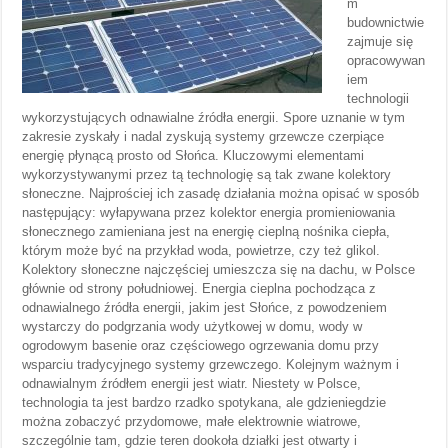
m
budownictwie
zajmuje się
opracowywan
iem
technologii
wykorzystujących odnawialne źródła energii. Spore uznanie w tym
zakresie zyskały i nadal zyskują systemy grzewcze czerpiące
energię płynącą prosto od Słońca. Kluczowymi elementami
wykorzystywanymi przez tą technologię są tak zwane kolektory
słoneczne. Najprościej ich zasadę działania można opisać w sposób
następujący: wyłapywana przez kolektor energia promieniowania
słonecznego zamieniana jest na energię cieplną nośnika ciepła,
którym może być na przykład woda, powietrze, czy też glikol.
Kolektory słoneczne najczęściej umieszcza się na dachu, w Polsce
głównie od strony południowej. Energia cieplna pochodząca z
odnawialnego źródła energii, jakim jest Słońce, z powodzeniem
wystarczy do podgrzania wody użytkowej w domu, wody w
ogrodowym basenie oraz częściowego ogrzewania domu przy
wsparciu tradycyjnego systemy grzewczego. Kolejnym ważnym i
odnawialnym źródłem energii jest wiatr. Niestety w Polsce,
technologia ta jest bardzo rzadko spotykana, ale gdzieniegdzie
można zobaczyć przydomowe, małe elektrownie wiatrowe,
szczególnie tam, gdzie teren dookoła działki jest otwarty i