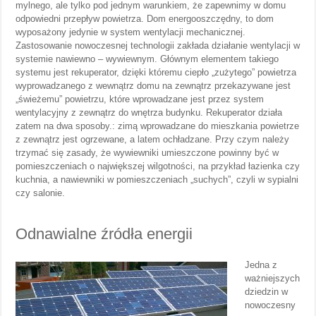
mylnego, ale tylko pod jednym warunkiem, że zapewnimy w domu
odpowiedni przepływ powietrza. Dom energooszczędny, to dom
wyposażony jedynie w system wentylacji mechanicznej.
Zastosowanie nowoczesnej technologii zakłada działanie wentylacji w
systemie nawiewno – wywiewnym. Głównym elementem takiego
systemu jest rekuperator, dzięki któremu ciepło „zużytego” powietrza
wyprowadzanego z wewnątrz domu na zewnątrz przekazywane jest
„świeżemu” powietrzu, które wprowadzane jest przez system
wentylacyjny z zewnątrz do wnętrza budynku. Rekuperator działa
zatem na dwa sposoby.: zimą wprowadzane do mieszkania powietrze
z zewnątrz jest ogrzewane, a latem ochładzane. Przy czym należy
trzymać się zasady, że wywiewniki umieszczone powinny być w
pomieszczeniach o największej wilgotności, na przykład łazienka czy
kuchnia, a nawiewniki w pomieszczeniach „suchych”, czyli w sypialni
czy salonie.
Odnawialne źródła energii
Jedna z
ważniejszych
dziedzin w
nowoczesny