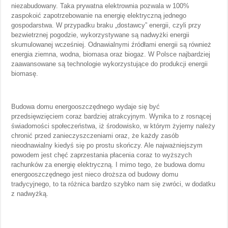
niezabudowany. Taka prywatna elektrownia pozwala w 100%
zaspokoić zapotrzebowanie na energię elektryczną jednego
gospodarstwa. W przypadku braku „dostawcy” energii, czyli przy
bezwietrznej pogodzie, wykorzystywane są nadwyżki energii
skumulowanej wcześniej. Odnawialnymi źródłami energii są również
energia ziemna, wodna, biomasa oraz biogaz. W Polsce najbardziej
zaawansowane są technologie wykorzystujące do produkcji energii
biomasę.
Budowa domu energooszczędnego wydaje się być
przedsięwzięciem coraz bardziej atrakcyjnym. Wynika to z rosnącej
świadomości społeczeństwa, iż środowisko, w którym żyjemy należy
chronić przed zanieczyszczeniami oraz, że każdy zasób
nieodnawialny kiedyś się po prostu skończy. Ale najważniejszym
powodem jest chęć zaprzestania płacenia coraz to wyższych
rachunków za energię elektryczną. I mimo tego, że budowa domu
energooszczędnego jest nieco droższa od budowy domu
tradycyjnego, to ta różnica bardzo szybko nam się zwróci, w dodatku
z nadwyżką.