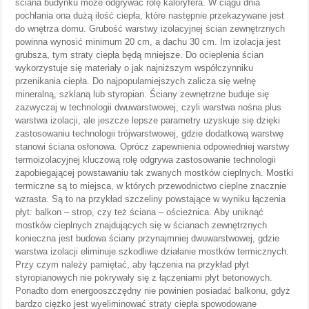
ściana budynku może odgrywać rolę kaloryfera. W ciągu dnia
pochłania ona dużą ilość ciepła, które następnie przekazywane jest
do wnętrza domu. Grubość warstwy izolacyjnej ścian zewnętrznych
powinna wynosić minimum 20 cm, a dachu 30 cm. Im izolacja jest
grubsza, tym straty ciepła będą mniejsze. Do ocieplenia ścian
wykorzystuje się materiały o jak najniższym współczynniku
przenikania ciepła. Do najpopularniejszych zalicza się wełnę
mineralną, szklaną lub styropian. Ściany zewnętrzne buduje się
zazwyczaj w technologii dwuwarstwowej, czyli warstwa nośna plus
warstwa izolacji, ale jeszcze lepsze parametry uzyskuje się dzięki
zastosowaniu technologii trójwarstwowej, gdzie dodatkową warstwę
stanowi ściana osłonowa. Oprócz zapewnienia odpowiedniej warstwy
termoizolacyjnej kluczową rolę odgrywa zastosowanie technologii
zapobiegającej powstawaniu tak zwanych mostków cieplnych. Mostki
termiczne są to miejsca, w których przewodnictwo cieplne znacznie
wzrasta. Są to na przykład szczeliny powstające w wyniku łączenia
płyt: balkon – strop, czy też ściana – ościeżnica. Aby uniknąć
mostków cieplnych znajdujących się w ścianach zewnętrznych
konieczna jest budowa ściany przynajmniej dwuwarstwowej, gdzie
warstwa izolacji eliminuje szkodliwe działanie mostków termicznych.
Przy czym należy pamiętać, aby łączenia na przykład płyt
styropianowych nie pokrywały się z łączeniami płyt betonowych.
Ponadto dom energooszczędny nie powinien posiadać balkonu, gdyż
bardzo ciężko jest wyeliminować straty ciepła spowodowane