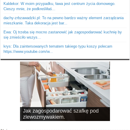
Kaldekor: W moim przypadku, ława jest centrum życia domowego.
Cieszy mnie, że podkreśliłaś...
dachy-zrbzawadzki.pl: To na pewno bardzo ważny element zarządzania
mieszkanie. Taka dekoracja jest bar...
Ewa: Oj trzeba się mocno zastanowić jak zagospodarować kuchnię by
się zmieściło wszys...
krys: Dla zaintersowanych tematem takiego typu koszy polecam
https://www.youtube.com/w...
Jak zagospodarować szafkę pod
10 pomysłów na schowki, czyli
zlewozmywakiem.
dobrze wykorzystana przestrzeń