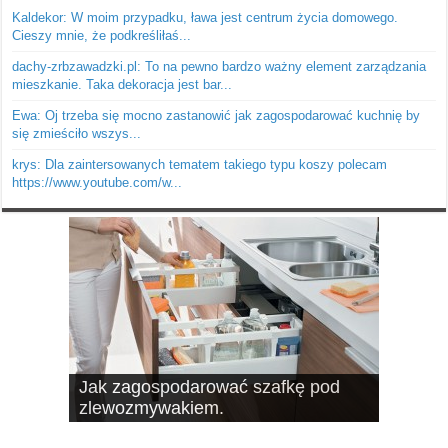
Kaldekor: W moim przypadku, ława jest centrum życia domowego.
Cieszy mnie, że podkreśliłaś...
dachy-zrbzawadzki.pl: To na pewno bardzo ważny element zarządzania
mieszkanie. Taka dekoracja jest bar...
Ewa: Oj trzeba się mocno zastanowić jak zagospodarować kuchnię by
się zmieściło wszys...
krys: Dla zaintersowanych tematem takiego typu koszy polecam
https://www.youtube.com/w...
Jak zagospodarować szafkę pod
10 pomysłów na schowki, czyli
zlewozmywakiem.
dobrze wykorzystana przestrzeń