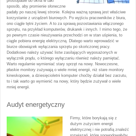
prostopadle do okna w taki
sposób, aby promienie słoneczne
padały po naszej lewej stronie. Kolejna ważną sprawą jest właściwe
korzystanie z urządzeń biurowych. Po wyjściu pracowników z biura,
ono ciągle tętni życiem. A to za sprawą pozostawiania włączonego
sprzętu, na przykład komputerów, drukarek i innych. I mimo tego, że
po pewnym czasie nieużywania przechodzi on w stan uśpienia, to
ciągle pobiera energię elektryczną. Dlatego warto wprowadzić w
biurze obowiązek wyłączania sprzętu po skończonej pracy.
Dodatkowo należy używać listw zasilających wyposażonych w
wyłącznik prądu, o którego wyłączaniu również należy pamiętać.
Warto regularnie wymieniać stary sprzęt na nowy. Nowoczesne,
płaskie monitory zużywają o wiele mniej energii, niż stare monitory
kineskopowe, a dziesięcioletni komputer choćby działał bez zarzutu,
to i tak warto go wymienić na nowy, który będzie zużywał o wiele
mniej energii.
Audyt energetyczny
Firmy, które borykają się z
dużym zużyciem energii
elektrycznej i nie potrafią znaleźć
rozwiązań, które spowodowałyby