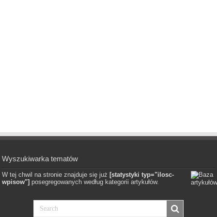
Wyszukiwarka tematów
W tej chwil na stronie znajduje się już
[statystyki typ="ilosc-
wpisow"]
posegregowanych według kategorii artykułów.