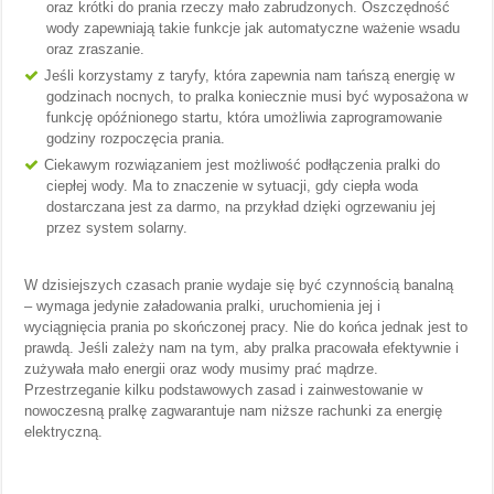
oraz krótki do prania rzeczy mało zabrudzonych. Oszczędność
wody zapewniają takie funkcje jak automatyczne ważenie wsadu
oraz zraszanie.
Jeśli korzystamy z taryfy, która zapewnia nam tańszą energię w
godzinach nocnych, to pralka koniecznie musi być wyposażona w
funkcję opóźnionego startu, która umożliwia zaprogramowanie
godziny rozpoczęcia prania.
Ciekawym rozwiązaniem jest możliwość podłączenia pralki do
ciepłej wody. Ma to znaczenie w sytuacji, gdy ciepła woda
dostarczana jest za darmo, na przykład dzięki ogrzewaniu jej
przez system solarny.
W dzisiejszych czasach pranie wydaje się być czynnością banalną
– wymaga jedynie załadowania pralki, uruchomienia jej i
wyciągnięcia prania po skończonej pracy. Nie do końca jednak jest to
prawdą. Jeśli zależy nam na tym, aby pralka pracowała efektywnie i
zużywała mało energii oraz wody musimy prać mądrze.
Przestrzeganie kilku podstawowych zasad i zainwestowanie w
nowoczesną pralkę zagwarantuje nam niższe rachunki za energię
elektryczną.