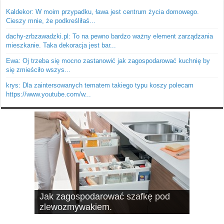
Kaldekor: W moim przypadku, ława jest centrum życia domowego.
Cieszy mnie, że podkreśliłaś...
dachy-zrbzawadzki.pl: To na pewno bardzo ważny element zarządzania
mieszkanie. Taka dekoracja jest bar...
Ewa: Oj trzeba się mocno zastanowić jak zagospodarować kuchnię by
się zmieściło wszys...
krys: Dla zaintersowanych tematem takiego typu koszy polecam
https://www.youtube.com/w...
Jak zagospodarować szafkę pod
10 pomysłów na schowki, czyli
zlewozmywakiem.
dobrze wykorzystana przestrzeń