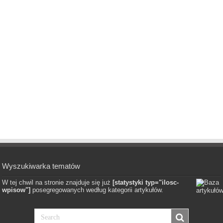
Wyszukiwarka tematów
W tej chwil na stronie znajduje się już
[statystyki typ="ilosc-
wpisow"]
posegregowanych według kategorii artykułów.