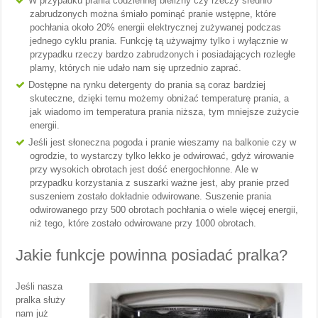
W przypadku prania codziennej bielizny czy rzeczy średnio
zabrudzonych można śmiało pominąć pranie wstępne, które
pochłania około 20% energii elektrycznej zużywanej podczas
jednego cyklu prania. Funkcję tą używajmy tylko i wyłącznie w
przypadku rzeczy bardzo zabrudzonych i posiadających rozległe
plamy, których nie udało nam się uprzednio zaprać.
Dostępne na rynku detergenty do prania są coraz bardziej
skuteczne, dzięki temu możemy obniżać temperaturę prania, a
jak wiadomo im temperatura prania niższa, tym mniejsze zużycie
energii.
Jeśli jest słoneczna pogoda i pranie wieszamy na balkonie czy w
ogrodzie, to wystarczy tylko lekko je odwirować, gdyż wirowanie
przy wysokich obrotach jest dość energochłonne. Ale w
przypadku korzystania z suszarki ważne jest, aby pranie przed
suszeniem zostało dokładnie odwirowane. Suszenie prania
odwirowanego przy 500 obrotach pochłania o wiele więcej energii,
niż tego, które zostało odwirowane przy 1000 obrotach.
Jakie funkcje powinna posiadać pralka?
Jeśli nasza
pralka służy
nam już