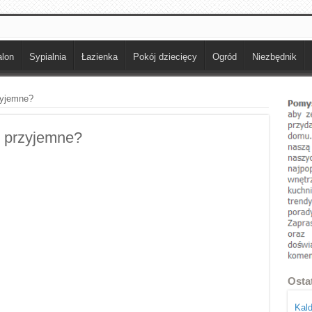
lon
Sypialnia
Łazienka
Pokój dziecięcy
Ogród
Niezbędnik
zyjemne?
 przyjemne?
Osta
Kald