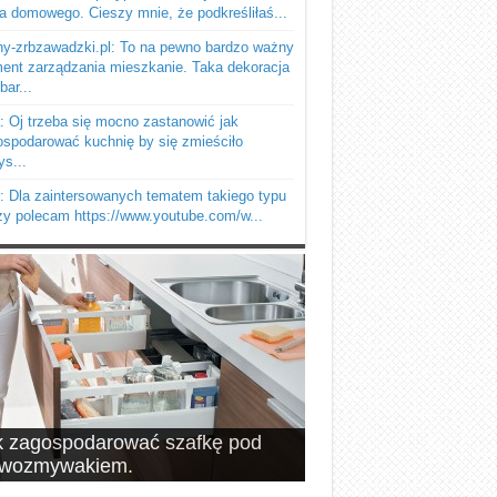
a domowego. Cieszy mnie, że podkreśliłaś...
y-zrbzawadzki.pl: To na pewno bardzo ważny
ent zarządzania mieszkanie. Taka dekoracja
bar...
 Oj trzeba się mocno zastanowić jak
spodarować kuchnię by się zmieściło
s...
: Dla zaintersowanych tematem takiego typu
y polecam https://www.youtube.com/w...
k zagospodarować szafkę pod
pomysłów na schowki, czyli
ewozmywakiem.
brze wykorzystana przestrzeń