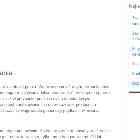
Najn
Jak 
wnęt
Jak
zle
Mity
cen
Jak 
ania
Funk
Dobr
już na etapie prania. Warto wspomnieć o tym, że większość
ny program nazywany „łatwe prasowanie”. Funkcja ta sprawia,
ęte, niż w przypadku prania w cyklu standardowym.
czne jest zastosowanie się do wskazówek producenta
szczalnej wagi wsadu prania czy prędkości wirowania.
 do etapu prasowania. Przede wszystkim musimy zdać sobie
jest coraz łatwiejsze, tylko my o tym nie wiemy. Od lat