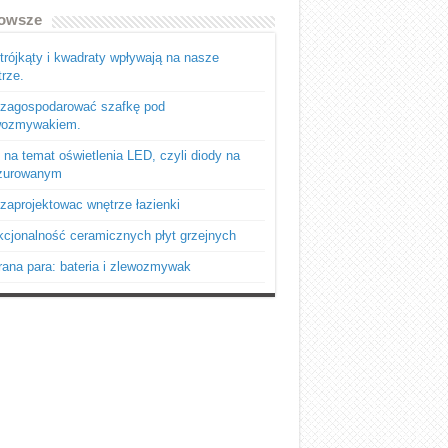
owsze
trójkąty i kwadraty wpływają na nasze
rze.
 zagospodarować szafkę pod
wozmywakiem.
 na temat oświetlenia LED, czyli diody na
zurowanym
zaprojektowac wnętrze łazienki
cjonalność ceramicznych płyt grzejnych
ana para: bateria i zlewozmywak