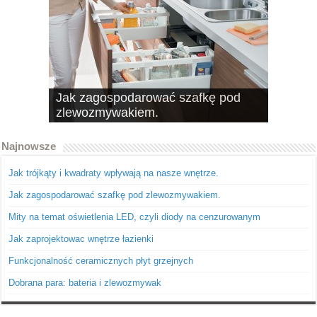
Jak zagospodarować szafkę pod
10 pomysłów na schowki, czyli
zlewozmywakiem.
dobrze wykorzystana przestrzeń
Najnowsze
Jak trójkąty i kwadraty wpływają na nasze wnętrze.
Jak zagospodarować szafkę pod zlewozmywakiem.
Mity na temat oświetlenia LED, czyli diody na cenzurowanym
Jak zaprojektowac wnętrze łazienki
Funkcjonalność ceramicznych płyt grzejnych
Dobrana para: bateria i zlewozmywak