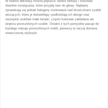
W kwestii dekoracji można popuścić wodze fantazji i stosować
dowolne rozwiązania, które przyjdą nam do głowy. Najlepiej
sprawdzają się jednak halogeny montowane nad drzwiczkami szafek
wiszących, które je doświetlają i podkreślają ich design oraz
niezwykle urokliwe małe lampki, często kolorowe zakładane we
wnętrzu przeszklonych szafek. Ostatni z tych pomysłów pasuje do
każdego rodzaju przeszklonych mebli, pierwszy to raczej domena
nowoczesnej stylistyki.