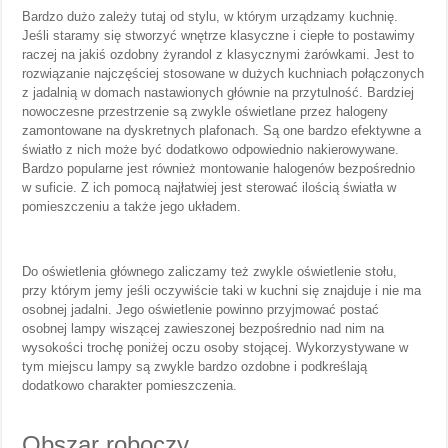
Bardzo dużo zależy tutaj od stylu, w którym urządzamy kuchnię.
Jeśli staramy się stworzyć wnętrze klasyczne i ciepłe to postawimy
raczej na jakiś ozdobny żyrandol z klasycznymi żarówkami. Jest to
rozwiązanie najczęściej stosowane w dużych kuchniach połączonych
z jadalnią w domach nastawionych głównie na przytulność. Bardziej
nowoczesne przestrzenie są zwykle oświetlane przez halogeny
zamontowane na dyskretnych plafonach. Są one bardzo efektywne a
światło z nich może być dodatkowo odpowiednio nakierowywane.
Bardzo popularne jest również montowanie halogenów bezpośrednio
w suficie. Z ich pomocą najłatwiej jest sterować ilością światła w
pomieszczeniu a także jego układem.
Do oświetlenia głównego zaliczamy też zwykle oświetlenie stołu,
przy którym jemy jeśli oczywiście taki w kuchni się znajduje i nie ma
osobnej jadalni. Jego oświetlenie powinno przyjmować postać
osobnej lampy wiszącej zawieszonej bezpośrednio nad nim na
wysokości trochę poniżej oczu osoby stojącej. Wykorzystywane w
tym miejscu lampy są zwykle bardzo ozdobne i podkreślają
dodatkowo charakter pomieszczenia.
Obszar roboczy