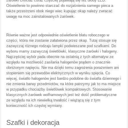
żarówki chociaż coraz częściej pojawiają się też diody LED.
Oświetlenie to powinno starczać do rozjaśnienia samego pieca a
także przestrzeni obok niego wiec kupując okap należy zwracać
uwagę na moc zainstalowanych żarówek.
Równie ważne jest odpowiednie oświetlenie blatu roboczego w
części, która nie zostanie załatwiona przez okap. Tutaj stosuje się
zazwyczaj różnego rodzaju lampki podwieszane pod szafkami. Do
wyboru mamy zazwyczaj świetlówki, klasyczne żarówki i halogeny.
Najczęściej wybór pada obecnie na ostatnią z tych alternatyw ze
względu na możliwość zasilania halogenów prądem o znacznie
obniżonym napięciu. Nie ma dzięki temu zagrożenia porażeniem ani
stopieniem się przewodów elektrycznych w wyniku spięcia. Co
więcej, światło halogenów jest bardzo podobne do światła dziennego i
nie zmienia barwy przedmiotów, na które patrzymy jak to ma miejsce
w przypadku chociażby świetlówek kompaktowych. Stosowanie
klasycznych żarówek wolframowych jest też dość problematyczne
ze względu na ich niewielką trwałość i wiążącą się z tym
konieczność ich częstej wymiany.
Szafki i dekoracja