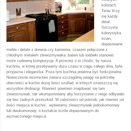
kolorach.
Teraz liczy
się każdy
detal.
Soczysta
kolorystyka
ścian,
dopasowane
meble i detale z drewna czy kamienia, czasem połączone z
chłodnym metalem zlewozmywaka, baterii lub lodówki stanowić
może cudowną kompozycję. A przecież o to chodzi, by nasza
kuchnia, w której przebywamy dużo czasu w ciągu całego dnia, była
przyjazna i elegancka. Poza tym kuchnia powinna być funkcjonalna.
Nowoczesne wzornictwo zwraca szczególną uwagę na potrzebę
obecności w kuchni dużej ilości szuflad, w których zmieszczą się
wszystkie drobiazgi. Również powinien znajdować się tam
zlewozmywak, tak wkomponowany aby korzystanie z niego odbywało
się bez żadnych przeszkód. W zależności od potrzeb, jak również od
ilości miejsca w kuchni, wybieramy zlewozmywak jednokomorowy
lub dwukomorowy, o kształcie ściśle dopasowanym do
wyznaczonego miejsca.