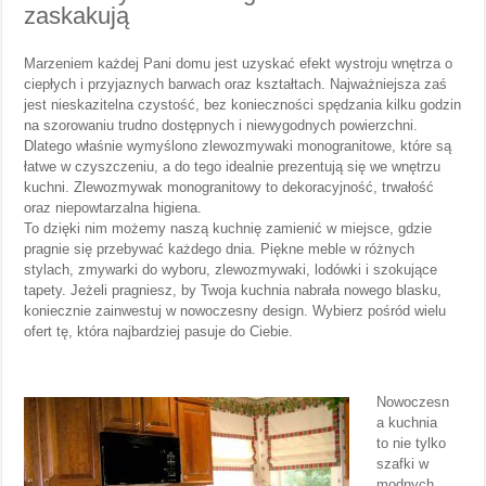
zaskakują
Marzeniem każdej Pani domu jest uzyskać efekt wystroju wnętrza o
ciepłych i przyjaznych barwach oraz kształtach. Najważniejsza zaś
jest nieskazitelna czystość, bez konieczności spędzania kilku godzin
na szorowaniu trudno dostępnych i niewygodnych powierzchni.
Dlatego właśnie wymyślono zlewozmywaki monogranitowe, które są
łatwe w czyszczeniu, a do tego idealnie prezentują się we wnętrzu
kuchni. Zlewozmywak monogranitowy to dekoracyjność, trwałość
oraz niepowtarzalna higiena.
To dzięki nim możemy naszą kuchnię zamienić w miejsce, gdzie
pragnie się przebywać każdego dnia. Piękne meble w różnych
stylach, zmywarki do wyboru, zlewozmywaki, lodówki i szokujące
tapety. Jeżeli pragniesz, by Twoja kuchnia nabrała nowego blasku,
koniecznie zainwestuj w nowoczesny design. Wybierz pośród wielu
ofert tę, która najbardziej pasuje do Ciebie.
Nowoczesn
a kuchnia
to nie tylko
szafki w
modnych