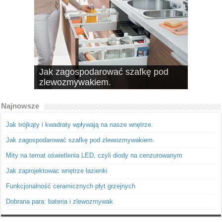
Jak zagospodarować szafkę pod
10 pomysłów na schowki, czyli
zlewozmywakiem.
dobrze wykorzystana przestrzeń
Najnowsze
Jak trójkąty i kwadraty wpływają na nasze wnętrze.
Jak zagospodarować szafkę pod zlewozmywakiem.
Mity na temat oświetlenia LED, czyli diody na cenzurowanym
Jak zaprojektowac wnętrze łazienki
Funkcjonalność ceramicznych płyt grzejnych
Dobrana para: bateria i zlewozmywak